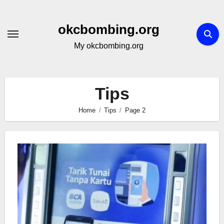
Skip
to
okcbombing.org
content
My okcbombing.org
Tips
Home
Tips
Page 2