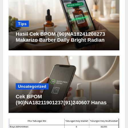
Tips
Hasil Cek BPOM (90)NA18241208273
Makarizo Barber Daily Bright Radiance
Face Wash
Uncategorized
Cek BPOM
(90)NA18211901237(91)240607 Hanasui
Men Bright Active Serum