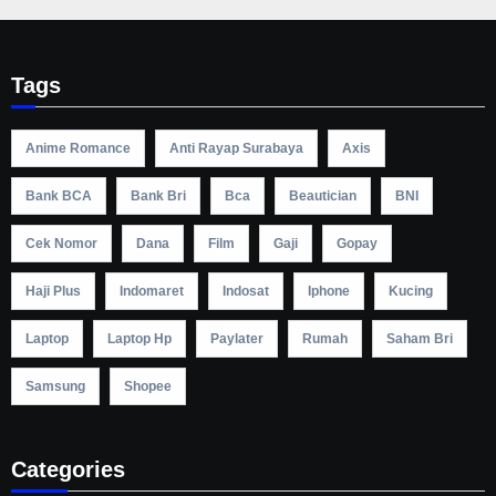
Tags
Anime Romance
Anti Rayap Surabaya
Axis
Bank BCA
Bank Bri
Bca
Beautician
BNI
Cek Nomor
Dana
Film
Gaji
Gopay
Haji Plus
Indomaret
Indosat
Iphone
Kucing
Laptop
Laptop Hp
Paylater
Rumah
Saham Bri
Samsung
Shopee
Categories