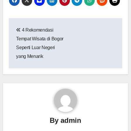
Post
4 Rekomendasi
navigation
Tempat Wisata di Bogor
Seperti Luar Negeri
yang Menarik
By
admin