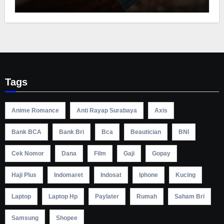
Tags
Anime Romance
Anti Rayap Surabaya
Axis
Bank BCA
Bank Bri
Bca
Beautician
BNI
Cek Nomor
Dana
Film
Gaji
Gopay
Haji Plus
Indomaret
Indosat
Iphone
Kucing
Laptop
Laptop Hp
Paylater
Rumah
Saham Bri
Samsung
Shopee