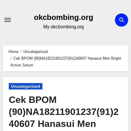
Skip
to
okcbombing.org
content
My okcbombing.org
Home
Uncategorized
Cek BPOM (90)NA18211901237(91)240607 Hanasui Men Bright
Active Serum
Uncategorized
Cek BPOM
(90)NA18211901237(91)2
40607 Hanasui Men