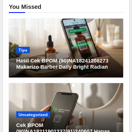
You Missed
Tips
Hasil Cek BPOM (90)NA18241208273
Makarizo Barber Daily Bright Radiance
Face Wash
Uncategorized
Cek BPOM
(90)NA18211901237(91)240607 Hanasui