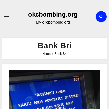
Skip
to
okcbombing.org
content
My okcbombing.org
Bank Bri
Home
Bank Bri