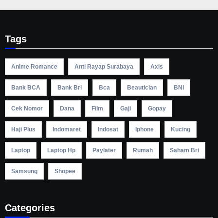
Tags
Anime Romance
Anti Rayap Surabaya
Axis
Bank BCA
Bank Bri
Bca
Beautician
BNI
Cek Nomor
Dana
Film
Gaji
Gopay
Haji Plus
Indomaret
Indosat
Iphone
Kucing
Laptop
Laptop Hp
Paylater
Rumah
Saham Bri
Samsung
Shopee
Categories