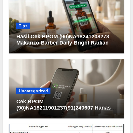
Tips
Hasil Cek BPOM (90)NA18241208273
Makarizo Barber Daily Bright Radiance
Face Wash
Uncategorized
Cek BPOM
(90)NA18211901237(91)240607 Hanasui
Men Bright Active Serum