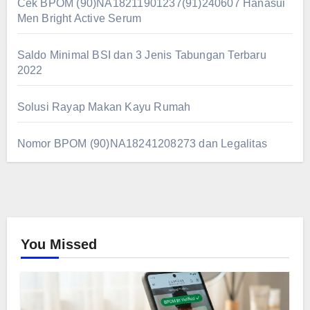
Cek BPOM (90)NA18211901237(91)240607 Hanasui
Men Bright Active Serum
Saldo Minimal BSI dan 3 Jenis Tabungan Terbaru
2022
Solusi Rayap Makan Kayu Rumah
Nomor BPOM (90)NA18241208273 dan Legalitas
You Missed