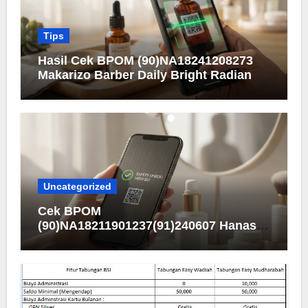
Tips
Hasil Cek BPOM (90)NA18241208273
Makarizo Barber Daily Bright Radiance
Face Wash
Uncategorized
Cek BPOM
(90)NA18211901237(91)240607 Hanasui
Men Bright Active Serum