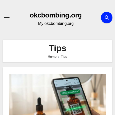
Skip
to
okcbombing.org
content
My okcbombing.org
Tips
Home
Tips