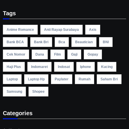
Tags
Anime Romance
Anti Rayap Surabaya
Axis
Bank BCA
Bank Bri
Bca
Beautician
BNI
Cek Nomor
Dana
Film
Gaji
Gopay
Haji Plus
Indomaret
Indosat
Iphone
Kucing
Laptop
Laptop Hp
Paylater
Rumah
Saham Bri
Samsung
Shopee
Categories