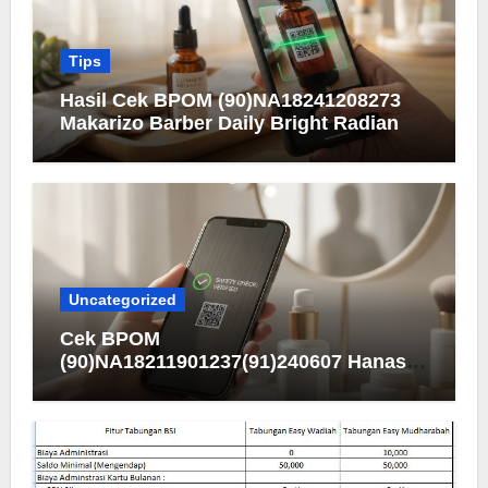
Tips
Hasil Cek BPOM (90)NA18241208273
Makarizo Barber Daily Bright Radiance
Face Wash
Uncategorized
Cek BPOM
(90)NA18211901237(91)240607 Hanasui
Men Bright Active Serum