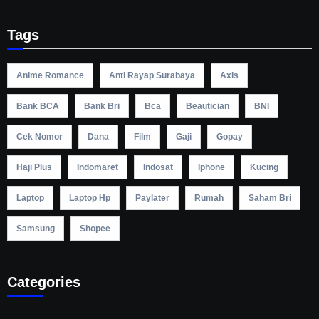
Tags
Anime Romance
Anti Rayap Surabaya
Axis
Bank BCA
Bank Bri
Bca
Beautician
BNI
Cek Nomor
Dana
Film
Gaji
Gopay
Haji Plus
Indomaret
Indosat
Iphone
Kucing
Laptop
Laptop Hp
Paylater
Rumah
Saham Bri
Samsung
Shopee
Categories