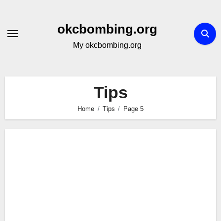
Skip
to
okcbombing.org
content
My okcbombing.org
Tips
Home
Tips
Page 5