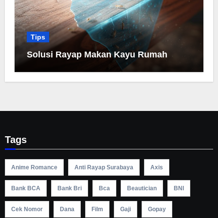
Tips
Solusi Rayap Makan Kayu Rumah
Tags
Anime Romance
Anti Rayap Surabaya
Axis
Bank BCA
Bank Bri
Bca
Beautician
BNI
Cek Nomor
Dana
Film
Gaji
Gopay