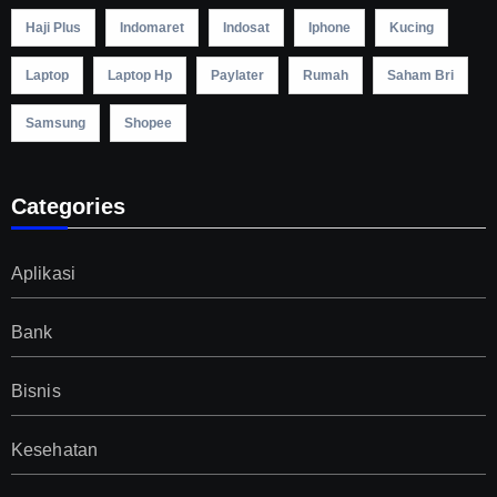
Haji Plus
Indomaret
Indosat
Iphone
Kucing
Laptop
Laptop Hp
Paylater
Rumah
Saham Bri
Samsung
Shopee
Categories
Aplikasi
Bank
Bisnis
Kesehatan