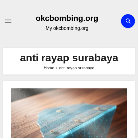
Skip
to
okcbombing.org
content
My okcbombing.org
anti rayap surabaya
Home
anti rayap surabaya