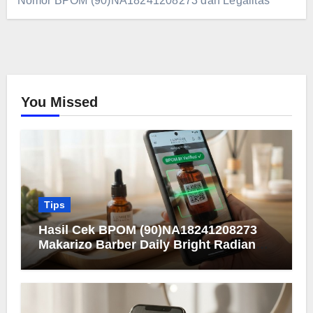
Nomor BPOM (90)NA18241208273 dan Legalitas
You Missed
Tips
Hasil Cek BPOM (90)NA18241208273
Makarizo Barber Daily Bright Radiance
Face Wash