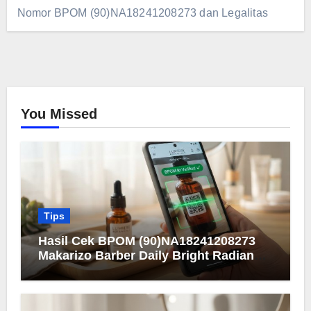
Nomor BPOM (90)NA18241208273 dan Legalitas
You Missed
Tips
Hasil Cek BPOM (90)NA18241208273
Makarizo Barber Daily Bright Radiance
Face Wash