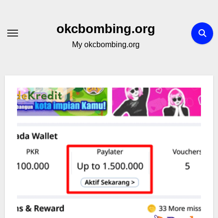
Skip
to
okcbombing.org
content
My okcbombing.org