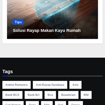
Tips
Solusi Rayap Makan Kayu Rumah
Tags
Anime Romance
Anti Rayap Surabaya
Axis
Bank BCA
Bank Bri
Bca
Beautician
BNI
Cek Nomor
Dana
Film
Gaji
Gopay