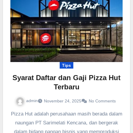
Tips
Syarat Daftar dan Gaji Pizza Hut
Terbaru
admin
November 24, 2025
No Comments
Pizza Hut adalah perusahaan masih berada dalam
naungan PT Sarimelati Kencana, dan bergerak
dalam bidang pangan bisnis yang memproduksi