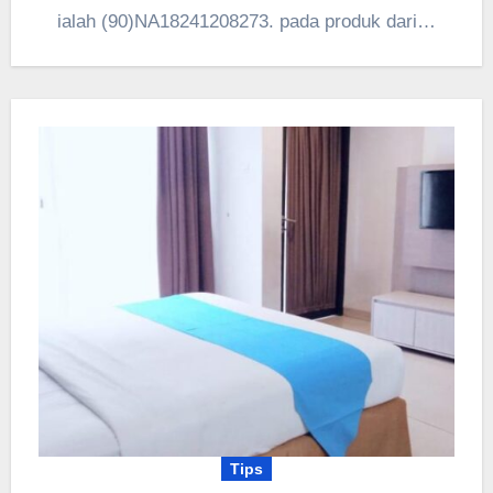
ialah (90)NA18241208273. pada produk dari…
Tips