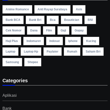
Anime Romance
Anti Rayap Surabaya
Axis
Bank BCA
Bank Bri
Bca
Beautician
BNI
Cek Nomor
Dana
Film
Gaji
Gopay
Haji Plus
Indomaret
Indosat
Iphone
Kucing
Laptop
Laptop Hp
Paylater
Rumah
Saham Bri
Samsung
Shopee
Categories
Aplikasi
Bank