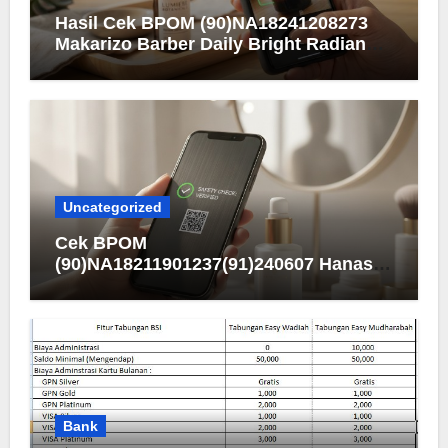
Hasil Cek BPOM (90)NA18241208273
Makarizo Barber Daily Bright Radiance
Face Wash
Uncategorized
Cek BPOM
(90)NA18211901237(91)240607 Hanasui
Men Bright Active Serum
Bank