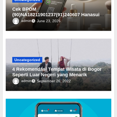
Cek BPOM
(90)NA18211901237(91)240607 Hanasui
Men Bright Active Serum
admin
June 23, 2026
Uncategorized
4 Rekomendasi Tempat Wisata di Bogor
Seperti Luar Negeri yang Menarik
admin
September 26, 2022