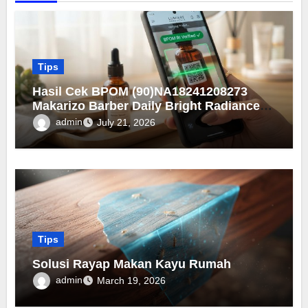
Tips
Hasil Cek BPOM (90)NA18241208273
Makarizo Barber Daily Bright Radiance
Face Wash
admin
July 21, 2026
Tips
Solusi Rayap Makan Kayu Rumah
admin
March 19, 2026