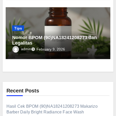
Tips
Nomor BPOM (90)NA18241208273 dan
Legalitas
admin
February 9, 2026
Recent Posts
Hasil Cek BPOM (90)NA18241208273 Makarizo
Barber Daily Bright Radiance Face Wash