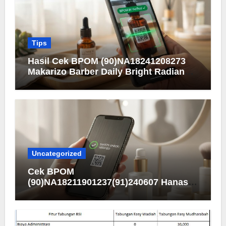
Tips
Hasil Cek BPOM (90)NA18241208273
Makarizo Barber Daily Bright Radiance
Face Wash
Uncategorized
Cek BPOM
(90)NA18211901237(91)240607 Hanasui
Men Bright Active Serum