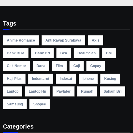
Tags
Anime Romance
Anti Rayap Surabaya
Axis
Bank BCA
Bank Bri
Bca
Beautician
BNI
Cek Nomor
Dana
Film
Gaji
Gopay
Haji Plus
Indomaret
Indosat
Iphone
Kucing
Laptop
Laptop Hp
Paylater
Rumah
Saham Bri
Samsung
Shopee
Categories