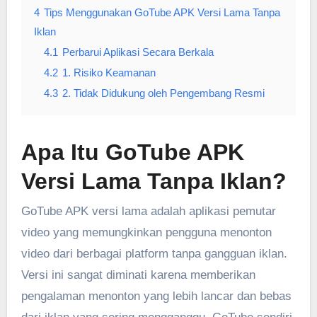
4
Tips Menggunakan GoTube APK Versi Lama Tanpa
Iklan
4.1
Perbarui Aplikasi Secara Berkala
4.2
1. Risiko Keamanan
4.3
2. Tidak Didukung oleh Pengembang Resmi
Apa Itu GoTube APK
Versi Lama Tanpa Iklan?
GoTube APK versi lama adalah aplikasi pemutar
video yang memungkinkan pengguna menonton
video dari berbagai platform tanpa gangguan iklan.
Versi ini sangat diminati karena memberikan
pengalaman menonton yang lebih lancar dan bebas