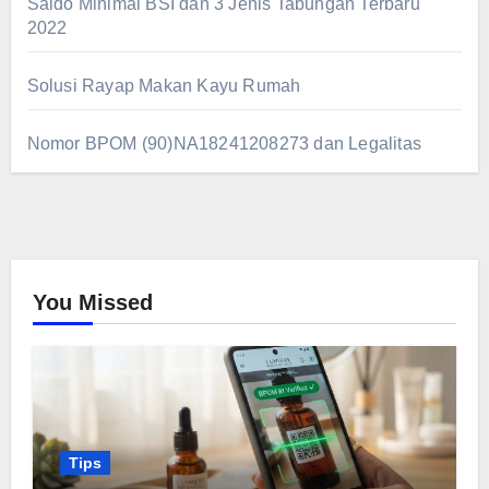
Saldo Minimal BSI dan 3 Jenis Tabungan Terbaru
2022
Solusi Rayap Makan Kayu Rumah
Nomor BPOM (90)NA18241208273 dan Legalitas
You Missed
Tips