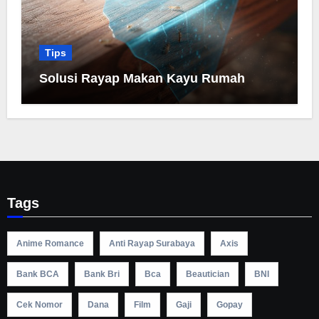
Tips
Solusi Rayap Makan Kayu Rumah
Tags
Anime Romance
Anti Rayap Surabaya
Axis
Bank BCA
Bank Bri
Bca
Beautician
BNI
Cek Nomor
Dana
Film
Gaji
Gopay