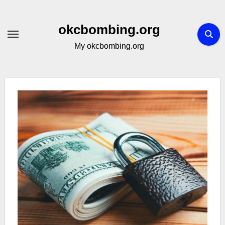
Skip
to
okcbombing.org
content
My okcbombing.org