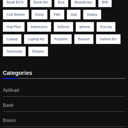
Bank BCA
Bank Bri
Bca
Beautician
BNI
Cek Nomor
Dana
Film
Gaji
Gopay
Haji Plus
Indomaret
Indosat
Iphone
Kucing
Laptop
Laptop Hp
Paylater
Rumah
Saham Bri
Samsung
Shopee
Categories
Aplikasi
Bank
Bisnis