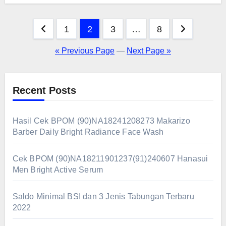
Posts
1
2
3
…
8
pagination
« Previous Page
—
Next Page »
Recent Posts
Hasil Cek BPOM (90)NA18241208273 Makarizo
Barber Daily Bright Radiance Face Wash
Cek BPOM (90)NA18211901237(91)240607 Hanasui
Men Bright Active Serum
Saldo Minimal BSI dan 3 Jenis Tabungan Terbaru
2022