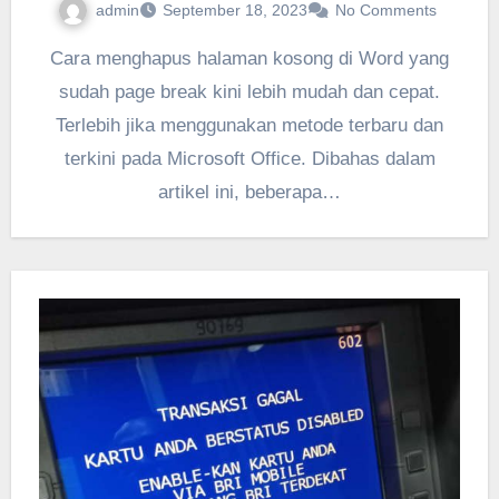
admin
September 18, 2023
No Comments
Cara menghapus halaman kosong di Word yang
sudah page break kini lebih mudah dan cepat.
Terlebih jika menggunakan metode terbaru dan
terkini pada Microsoft Office. Dibahas dalam
artikel ini, beberapa…