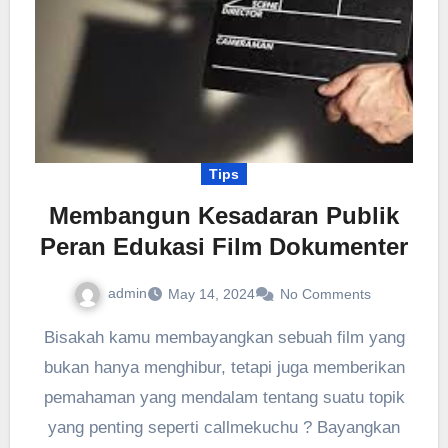
Tips
Membangun Kesadaran Publik
Peran Edukasi Film Dokumenter
admin
May 14, 2024
No Comments
Bisakah kamu membayangkan sebuah film yang
bukan hanya menghibur, tetapi juga memberikan
pemahaman yang mendalam tentang suatu topik
yang penting seperti callmekuchu ? Bayangkan